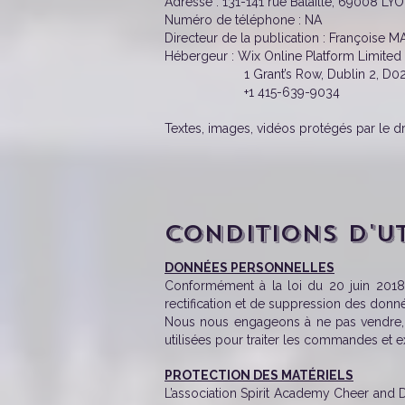
Adresse : 131-141 rue Bataille, 69008 LY
Numéro de téléphone : NA
Directeur de la publication : Françoise 
Hébergeur : Wix Online Platform Limited
1 Grant’s Row, Dublin 2, D02HX
+1 415-639-9034
Textes, images, vidéos protégés par le dro
CONDITIONS D'UT
DONNÉES PERSONNELLES
Conformément à la loi du 20 juin 2018 
rectification et de suppression des donné
Nous nous engageons à ne pas vendre, l
utilisées pour traiter les commandes et
PROTECTION DES MATÉRIELS
L’association Spirit Academy Cheer and D