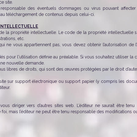
ce site.
u responsable des éventuels dommages ou virus pouvant affecter v
 ou au téléchargement de contenus depuis celui-ci.
 INTELLECTUELLE
e la propriété intellectuelle. Le code de la propriété intellectuelle 
trations, etc.
ui ne vous appartiennent pas, vous devez obtenir l’autorisation de l’
dés pour l'utilisation définie au préalable. Si vous souhaitez utiliser l
e une nouvelle demande.
us libres de droits, qui sont des œuvres protégées par le droit d’aut
 site sur support électronique ou support papier (y compris les doc
diteur.
vous diriger vers d’autres sites web. L’éditeur ne saurait être te
 foi, mais l’éditeur ne peut être tenu responsable des modifications o