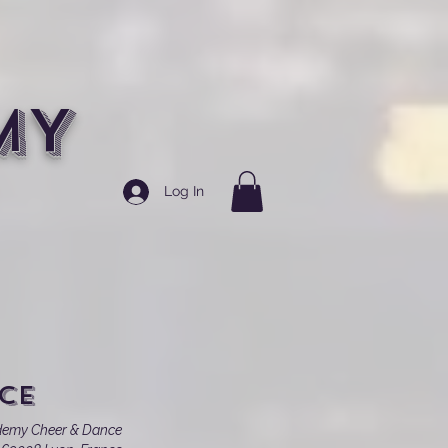
MY
Log In
CE
ademy Cheer & Dance