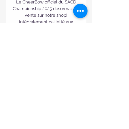
Le CheerBow officiel du SACD
Championship 2025 désormais en
vente sur notre shop!
Intégralement pailletté aux
couleurs de Spirit Academy, ce
cheerbow fera sensation sur votre
sac de cheer ou dans vos cheveux
lors de vos entrainements.
N'hésitez plus!
Mentions légales / legal notice
FUTURES DATES